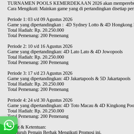
TURNAMEN POOLS KEMERDEKAAN 2026 akan memperebutkan tota
Cara Mengikuti: Mainkan game yang di pertandingkan disetiap pe
Periode 1: 03 s/d 09 Agustus 2026
Game yang dipertandingkan : 4D Sydney Lotto & 4D Hongkong 
Total Hadiah: Rp. 20.250.000
Total Pemenang: 200 Pemenang
Periode 2: 10 s/d 16 Agustus 2026
Game yang dipertandingkan: 4D Lato Lato & 4D Jowopools
Total Hadiah: Rp. 20.250.000
Total Pemenang: 200 Pemenang
Periode 3: 17 s/d 23 Agustus 2026
Game yang dipertandingkan: 4D Jakartapools & 5D Jakartapools
Total Hadiah: Rp. 20.250.000
Total Pemenang: 200 Pemenang
Periode 4: 24 s/d 30 Agustus 2026
Game yang dipertandingkan: 4D Toto Macau & 4D Kingkong Poo
Total Hadiah: Rp. 20.250.000
Total Pemenang: 200 Pemenang
Syarat & Ketentuan:
Seluruh Pemain Berhak Mengikuti Promosi ini.