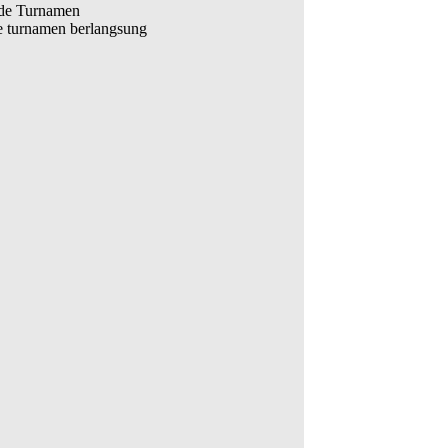
de Turnamen
e turnamen berlangsung