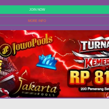
JOIN NOW
MORE INFO