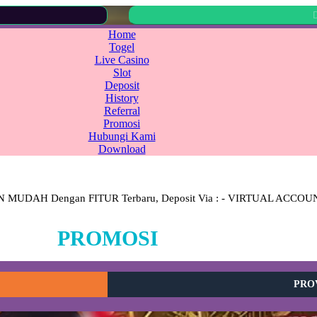
Home
Togel
Live Casino
Slot
Deposit
History
Referral
Promosi
Hubungi Kami
Download
rbaru, Deposit Via : - VIRTUAL ACCOUNT - E-WALLET - QRIS (SCAN
PROMOSI
PRO