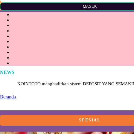
NEWS
menghadirkan sistem DEPOSIT YANG SEMAKIN MUDAH Dengan FITUR Te
Beranda
| Promosi
SPESIAL