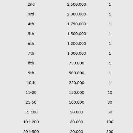
2nd
2.500.000
1
3rd
2.000.000
1
4th
1.750.000
1
5th
1.500.000
1
6th
1.200.000
1
7th
1.000.000
1
8th
750.000
1
9th
500.000
1
10th
220.000
1
11-20
150.000
10
21-50
100.000
30
51-100
50.000
50
101-200
30.000
100
201-500
20.000
300