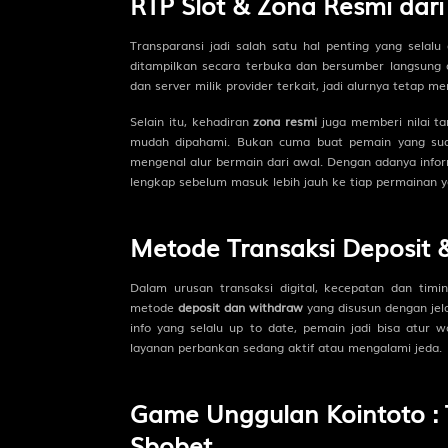
RTP Slot & Zona Resmi dari
PLAY
Transparansi jadi salah satu hal penting yang selalu
Racing S... vs
ditampilkan secara terbuka dan bersumber langsung 
i
Villarre...
dan server milik provider terkait, jadi alurnya tetap 
16/08 22:00PM
Selain itu, kehadiran
zona resmi
juga memberi nilai t
Racing
H
Santander
mudah dipahami. Bukan cuma buat pemain yang suda
mengenal alur bermain dari awal. Dengan adanya infor
W
Villarreal
lengkap sebelum masuk lebih jauh ke tiap permainan y
0.50
HDP
-0.50
-1.31
Odds
-1.13
Metode Transaksi Deposit 
PLAY
Dalam urusan transaksi digital, kecepatan dan timi
Parma Ca... vs
i
Cagliari
metode
deposit dan withdraw
yang disusun dengan jel
23/08 01:45AM
info yang selalu up to date, pemain jadi bisa atur
layanan perbankan sedang aktif atau mengalami jeda.
H
Parma Calcio
W
Cagliari
Game Unggulan Kointoto : T
0.00
HDP
0.00
-1.16
Odds
1.02
Sbobet