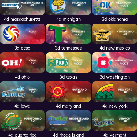
4d massachusetts
4d michigan
3d oklahoma
3d pcso
3d tennessee
4d new mexico
4d ohio
3d texas
3d washington
4d iowa
4d maryland
4d new york
4d puerto rico
4d rhode island
4d vermont