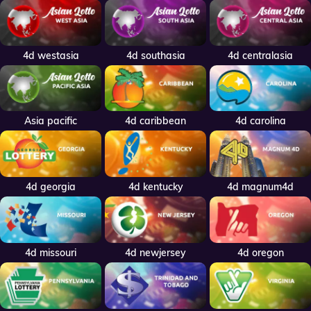
4d westasia
4d southasia
4d centralasia
Asia pacific
4d caribbean
4d carolina
4d georgia
4d kentucky
4d magnum4d
4d missouri
4d newjersey
4d oregon