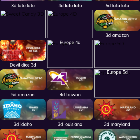
4d lato lato
5d lato lato
3d lato lato
PROMOSI
HUBUNGI
KAMI
3d amazon
DOWNLOAD
Sweet candy 3d
Europe 4d
Lupa
DAFTAR
Password?
Devil dice 3d
ASUK
Butuh
LIVE
Bantuan?
CHAT
Europe 3d
Europe 5d
2021 ©
KOINTOTO
All right
5d amazon
4d taiwan
reserved
4d arizona
3d idaho
3d louisiana
3d maryland