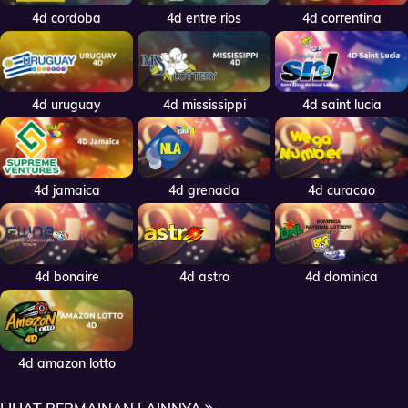
4d cordoba
4d entre rios
4d correntina
4d uruguay
4d mississippi
4d saint lucia
4d jamaica
4d grenada
4d curacao
4d bonaire
4d astro
4d dominica
4d amazon lotto