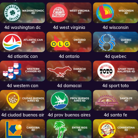
4d washington dc
4d west virginia
4d wisconsin
4d atlantic can
4d ontario
4d quebec
4d western can
4d damacai
4d sport toto
4d ciudad buenos air
4d prov buenos aires
4d santa fe