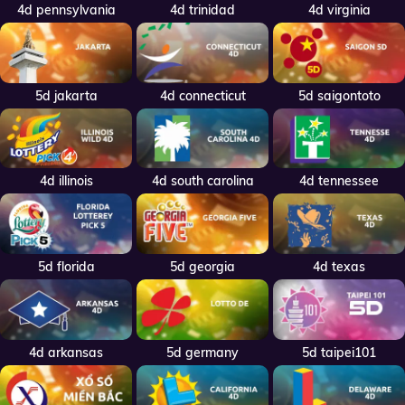
4d pennsylvania
4d trinidad
4d virginia
5d jakarta
4d connecticut
5d saigontoto
4d illinois
4d south carolina
4d tennessee
5d florida
5d georgia
4d texas
4d arkansas
5d germany
5d taipei101