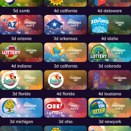
5d xsmb
4d california
4d delaware
3d arizona
3d arkansas
4d idaho
4d indiana
3d california
3d colorado
3d florida
4d florida
4d louisiana
3d michigan
3d ohio
3d newyork