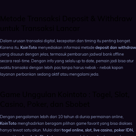
Metode Transaksi Deposit & Withdraw
untuk Transaksi Lancar
Dalam urusan transaksi digital, kecepatan dan timing itu penting banget.
Karena itu,
KoinToto
menyediakan informasi metode
deposit dan withdraw
yang disusun dengan jelas, termasuk pembaruan jadwal bank offline
secara real-time. Dengan info yang selalu up to date, pemain jadi bisa atur
waktu transaksi dengan lebih pas tanpa harus nebak - nebak kapan
layanan perbankan sedang aktif atau mengalami jeda.
Game Unggulan Kointoto : Togel, Slot,
Casino, Poker, dan Sbobet
Dengan pengalaman lebih dari 10 tahun di dunia permainan online,
KoinToto
menghadirkan beragam pilihan game favorit yang bisa diakses
hanya lewat satu akun. Mulai dari
togel online, slot, live casino, poker IDN,