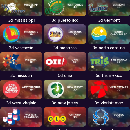
3d mississippi
3d puerto rico
3d vermont
3d wisconsin
3d monazos
3d north carolina
3d missouri
5d ohio
5d tris mexico
3d west virginia
3d new jersey
3d vietlott max